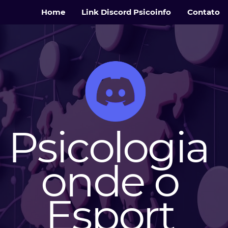
Home
Link Discord Psicoinfo
Contato
Psicologia
onde o
Esport